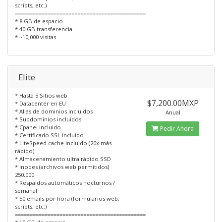
scripts, etc.)
============================================
* 8 GB de espacio
* 40 GB transferencia
* ~10,000 visitas
Elite
* Hasta 5 Sitios web
$7,200.00MXP
* Datacenter en EU
* Alias de dominios incluidos
Anual
* Subdominios incluidos
* Cpanel incluido
Pedir Ahora
* Certificado SSL incluido
* LiteSpeed cache incluido (20x más
rápido)
* Almacenamiento ultra rápido SSD
* inodes (archivos web permitidos)
250,000
* Respaldos automáticos nocturnos /
semanal
* 50 emails por hora (formularios web,
scripts, etc.)
============================================