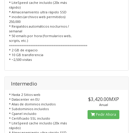
* LiteSpeed cache incluido (20x más
rápido)
* Almacenamiento ultra rápido SSD
* inodes (archivos web permitidos)
250,000
* Respaldos automáticos nocturnos /
semanal
* 50 emails por hora (formularios web,
scripts, etc.)
============================================
* 2 GB de espacio
* 10 GB transferencia
* ~2,500 visitas
Intermedio
* Hasta 2 Sitios web
$3,420.00MXP
* Datacenter en EU
* Alias de dominios incluidos
Anual
* Subdominios incluidos
* Cpanel incluido
Pedir Ahora
* Certificado SSL incluido
* LiteSpeed cache incluido (20x más
rápido)
* Almacenamiento ultra rápido SSD