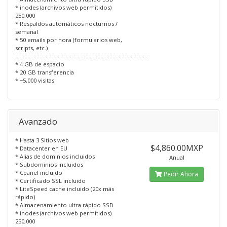
* inodes (archivos web permitidos)
250,000
* Respaldos automáticos nocturnos /
semanal
* 50 emails por hora (formularios web,
scripts, etc.)
============================================
* 4 GB de espacio
* 20 GB transferencia
* ~5,000 visitas
Avanzado
* Hasta 3 Sitios web
$4,860.00MXP
* Datacenter en EU
* Alias de dominios incluidos
Anual
* Subdominios incluidos
* Cpanel incluido
Pedir Ahora
* Certificado SSL incluido
* LiteSpeed cache incluido (20x más
rápido)
* Almacenamiento ultra rápido SSD
* inodes (archivos web permitidos)
250,000