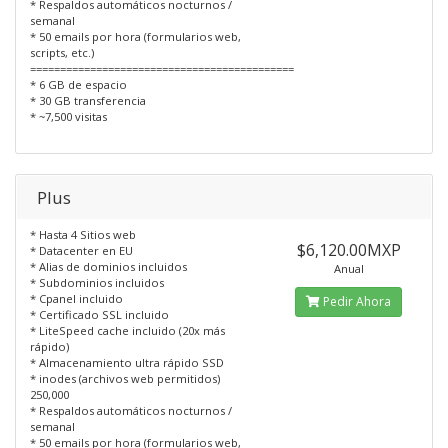
* Respaldos automáticos nocturnos /
semanal
* 50 emails por hora (formularios web,
scripts, etc.)
============================================
* 6 GB de espacio
* 30 GB transferencia
* ~7,500 visitas
Plus
* Hasta 4 Sitios web
$6,120.00MXP
* Datacenter en EU
* Alias de dominios incluidos
Anual
* Subdominios incluidos
* Cpanel incluido
Pedir Ahora
* Certificado SSL incluido
* LiteSpeed cache incluido (20x más
rápido)
* Almacenamiento ultra rápido SSD
* inodes (archivos web permitidos)
250,000
* Respaldos automáticos nocturnos /
semanal
* 50 emails por hora (formularios web,